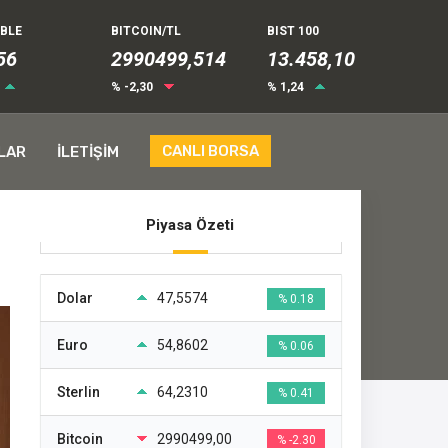
UBLE
BITCOIN/TL
BIST 100
56
2990499,514
13.458,10
% -2,30
% 1,24
CANLI BORSA
LAR
İLETİŞİM
Piyasa Özeti
Dolar
47,5574
% 0.18
Euro
54,8602
% 0.06
Sterlin
64,2310
% 0.41
Bitcoin
2990499,00
% -2.30