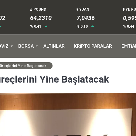
£ POUND
¥ YUAN
РУБ R
02
64,2310
7,0436
0,59
% 0,41
% 0,10
% 0,44
ÖVİZ
BORSA
ALTINLAR
KRİPTO PARALAR
EMTİA
reçlerini Yine Başlatacak
eçlerini Yine Başlatacak