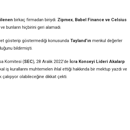
ilenen
birkaç firmadan biriydi.
Zipmex
,
Babel Finance ve Celsius
ve bunların hiçbirini geri alamadı.
et gösterip göstermediği konusunda
Tayland’ın
menkul değerler
uğunu bildirmişti.
a Komitesi (
SEC
), 28 Aralık 2022’de
İcra Konseyi Lideri Akalarp
lokal iş kurallarını muhtemelen ihlal ettiği hakkında bir mektup yazdı ve
çalışıyor olabileceğine dikkat çekti.