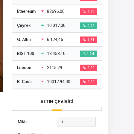
Ethereum
88696,00
% -2.20
Çeyrek
10.017,00
% -0,95
G. Altın
6.174,46
% -1,31
BIST 100
13.458,10
% 1,24
Litecoin
2115.29
% -2.20
B. Cash
10017.94,00
% -2.30
ALTIN ÇEVİRİCİ
Miktar