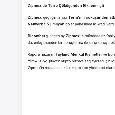
Zipmex de Terra Çöküşünden Etkilenmişti
Zipmex
, geçtiğimiz yaz
Terra’nın çöküşünden etk
Network
’e
53 milyon
dolar pahasında iki kredi verdi 
Bloomberg
, geçen ay
Zipmex’in
müsaadesiz faaliy
düzenleyicisinden bir soruşturma ile karşı karşıya old
Rapora nazaran
Tayland
Menkul
Kıymetler
ve Bors
Yimwilai
’ye şirketin kripto hizmet sağlayıcıları için 
Zipmex’in müsaadesiz bir kripto fon yöneticisi olarak 