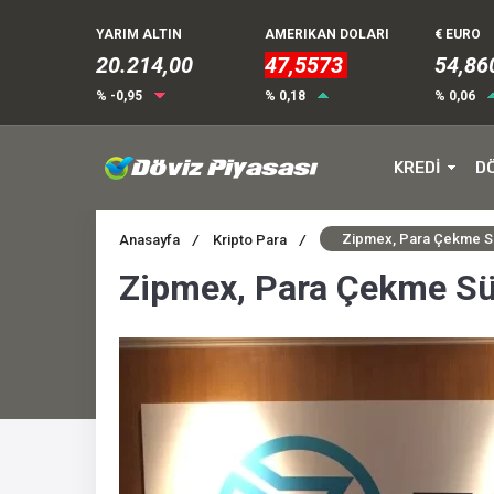
YARIM ALTIN
AMERIKAN DOLARI
€ EURO
20.214,00
47,5573
54,86
% -0,95
% 0,18
% 0,06
KREDİ
D
Zipmex, Para Çekme Sü
Anasayfa
/
Kripto Para
/
Zipmex, Para Çekme Sür